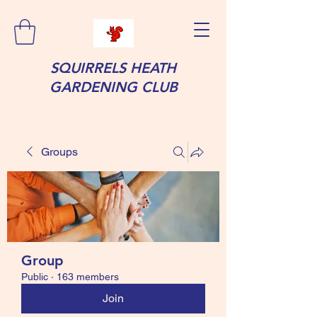
SQUIRRELS HEATH
GARDENING CLUB
Groups
Group
Public
·
163 members
Join