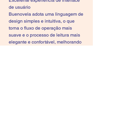
Excelente experiência de interface 
de usuário
Buenovela adota uma linguagem de 
design simples e intuitiva, o que 
torna o fluxo de operação mais 
suave e o processo de leitura mais 
elegante e confortável, melhorando 
a experiência geral do usuário.
Ao escolher a 
Buenovela
, espero 
desfrutar de uma experiência de 
leitura mais rica, conveniente e 
divertida no novo ano e estabelecer 
uma base sólida para meu 
fortalecimento pessoal.
Leia 
em:https://www.myapks.com/apps/b
uenovela-novel-book-story/