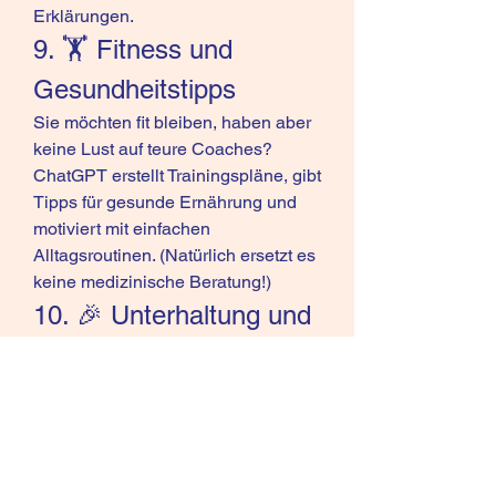
Erklärungen.
9. 🏋️ Fitness und 
Gesundheitstipps
Sie möchten fit bleiben, haben aber 
keine Lust auf teure Coaches? 
ChatGPT erstellt Trainingspläne, gibt 
Tipps für gesunde Ernährung und 
motiviert mit einfachen 
Alltagsroutinen. (Natürlich ersetzt es 
keine medizinische Beratung!)
10. 🎉 Unterhaltung und 
Spaß
Manchmal darf es auch leicht sein: 
ChatGPT
 kann Witze erzählen, 
Geschichten erfinden oder 
Quizfragen stellen. So wird die KI 
auch zum digitalen Begleiter für 