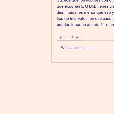
Sucede que los acordes como tal
que expones E G Bbb tienes un a
disminuida, es menor que eso y 
tipo de intervalos, en ese caso 
podrías tener un acorde 11 o u
0
Write a comment...