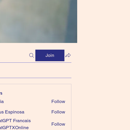
Join
s
ia
Follow
us Espinosa
Follow
tGPT Francais
Follow
atGPTXOnline