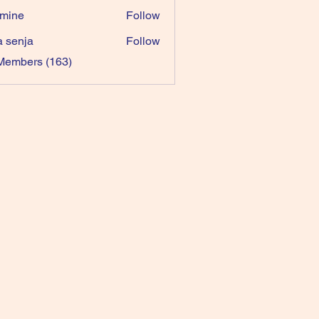
mine
Follow
a senja
Follow
 Members (163)