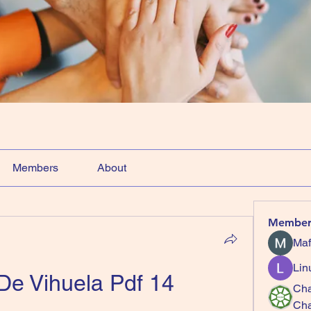
Members
About
Member
Maf
Lin
De Vihuela Pdf 14
Cha
Ch