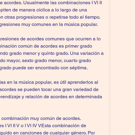
e acordes. Usualmente las combinaciones I VI II 
epiten de manera cíclica a lo largo de una 
 otras progresiones o repetirse todo el tiempo. 
rogresiones muy comunes en la música popular.
gresiones de acordes comunes que ocurren a lo 
inación común de acordes es primer grado 
ndo grado menor y quinto grado. Una variación a 
ado mayor, sexto grado menor, cuarto grado 
o grado puede ser encontrado con séptima.
as en la música popular, es útil aprenderlos al 
 acordes se pueden tocar una gran variedad de 
rendizaje y relación de acordes en determinada 
na combinación muy común de acordes. 
I VI II V o I VI IV VEsta combinación de 
guido en canciones de cualquier género. Por 